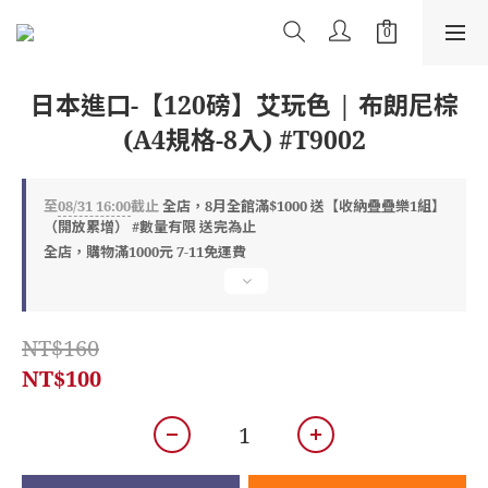
日本進口-【120磅】艾玩色 | 布朗尼棕
(A4規格-8入) #T9002
至
08/31 16:00
截止
全店，8月全館滿$1000 送【收納疊疊樂1組】
（開放累增） #數量有限 送完為止
全店，購物滿1000元 7-11免運費
NT$160
NT$100