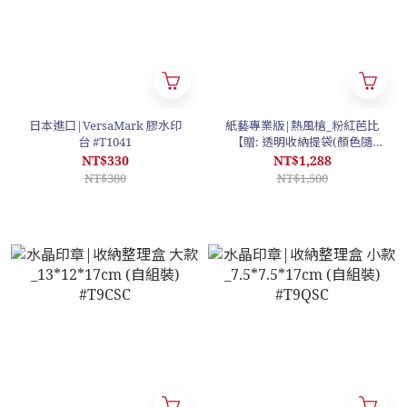
日本進口|VersaMark 膠水印
紙藝專業版|熱風槍_粉紅芭比
台 #T1041
【贈: 透明收納提袋(顏色隨
機)】 #T1042
NT$330
NT$1,288
NT$380
NT$1,500