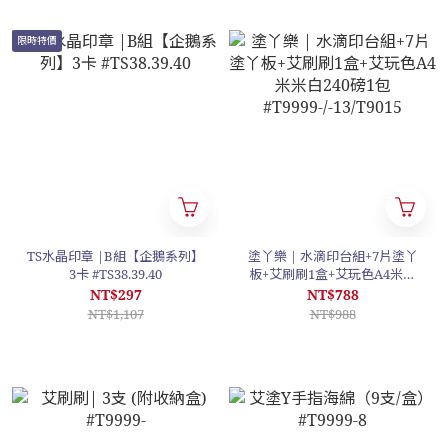
限時特價
TS水晶印章 |B組【企鵝系列】
塗丫樂 | 水滴印台組+7片塗丫
3卡 #TS38.39.40
板+艾刷刷1盒+艾玩色A4米米
白240磅1包
NT$297
NT$788
#T9999-/-13/T9015
NT$1,107
NT$988