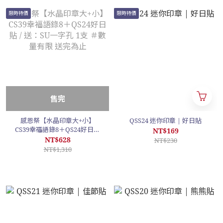
限時特價
限時特價
售完
感恩祭【水晶印章大+小】
QSS24 迷你印章 | 好日貼
CS39幸福語錄8＋QS24好日貼
NT$169
/ 送：SU一字孔 1支 ＃數量有
NT$628
NT$230
限 送完為止
NT$1,310