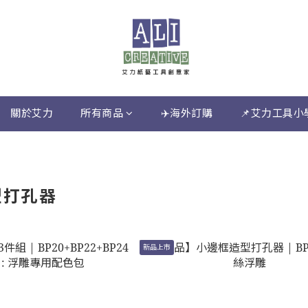
關於艾力
所有商品
✈️海外訂購
📌艾力工具小
型打孔器
新品上市