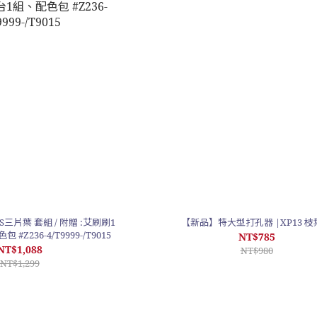
三片葉 套組 / 附贈 :艾刷刷1
【新品】特大型打孔器 |XP13 枝
支、印台1組、配色包 #Z236-4/T9999-/T9015
NT$785
NT$1,088
NT$980
NT$1,299