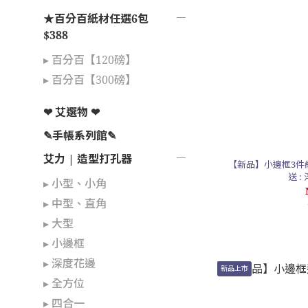
★百分百紙材任選6包
$388
▸ 百分百【120磅】
▸ 百分百【300磅】
❤ 艾選物 ❤
✎手帳系列館✎
艾力 | 造型打孔器
【新品】小邊框3件組 | 
送 
▸ 小型、小角
▸ 中型、直角
▸ 大型
▸ 小邊框
▸ 深度花邊
新品上市
▸ 全方位
▸ 四合一