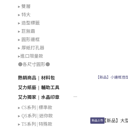
▸ 雙層
▸ 特大
▸ 造型標籤
▸ 巨無霸
▸ 圓形邊框
▸ 厚紙打孔器
▸進口限量款
●各尺寸圓形●
【新品】小邊框造型打
熱銷商品 | 材料包
艾力紙藝 | 輔助工具
艾力獨家 | 水晶印章
▸ CS系列|標準款
▸ QS系列|迷你款
新品上市
▸ TS系列|特殊款