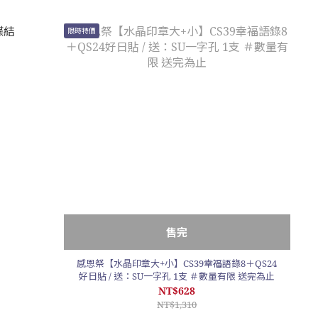
限時特價
售完
感恩祭【水晶印章大+小】CS39幸福語錄8＋QS24
好日貼 / 送：SU一字孔 1支 ＃數量有限 送完為止
NT$628
NT$1,310