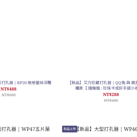
孔器 | BP20 捲捲蕾絲浮雕
【新品】艾力珍藏打孔器 | QQ兔 與 朋
購買【 隨機贈 : 珍珠卡或好手感小
NT$488
NT$288
NT$680
NT$480
新品上市