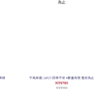
葉綠
午馬新春|AP27 四季平安 #數量有限 售完為止
NT$785
NT$980