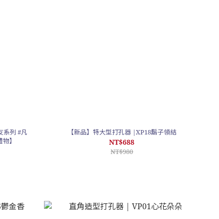
友系列 #凡
【新品】特大型打孔器 |XP18鬍子領結
禮物】
NT$688
NT$980