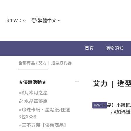
$
TWD
繁體中文
首頁
購物須知
全部商品
/
艾力 | 造型打孔器
艾力 | 造
★優惠活動★
⭐️8月本月之星
🌸 水晶章優惠
新品上市
⭐珍珠卡紙、星點紙/任選
6包$388
⭐️三不五時【優惠商品】