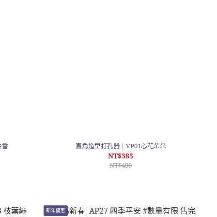
金香
直角造型打孔器 | VP01心花朵朵
NT$385
NT$480
新年優惠