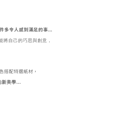
件多令人感到滿足的事
…
能將自己的巧思與創意，
色搭配特選紙材，
的新美學…