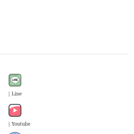
| L
ine
| Y
outube