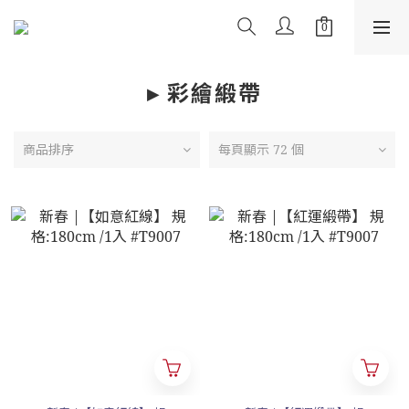
▸ 彩繪緞帶
商品排序
每頁顯示 72 個