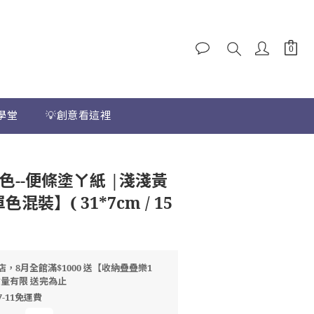
學堂
💡創意看這裡
色--便條塗ㄚ紙 |淺淺黃
色混裝】( 31*7cm / 15
店，8月全館滿$1000 送【收納疊疊樂1
數量有限 送完為止
7-11免運費