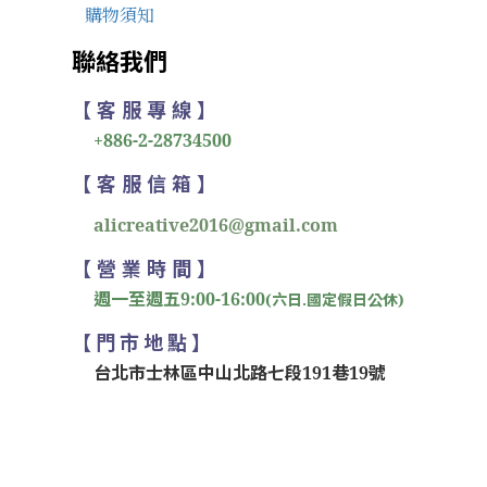
購物須知
聯絡我們
【 客 服 專 線 】
+886-2-28734500
【 客 服 信 箱 】
alicreative2016@gmail.com
【 營 業 時 間 】
週一至週五9:00-16:00
(六日.國定假日公休)
【 門 市 地 點 】
台北市士林區中山北路七段191巷19號