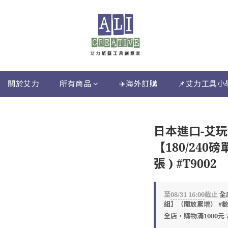
關於艾力
所有商品
✈️海外訂購
📌艾力工具小
日本進口-艾玩
【180/240磅單
張 ) #T9002
至
08/31 16:00
截止
全
組】（開放累增） #
全店，購物滿1000元 