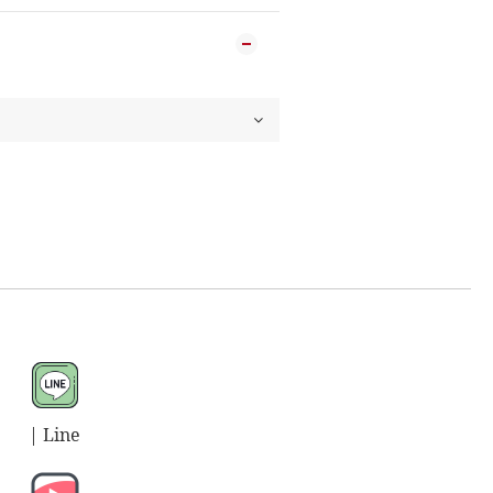
| L
ine