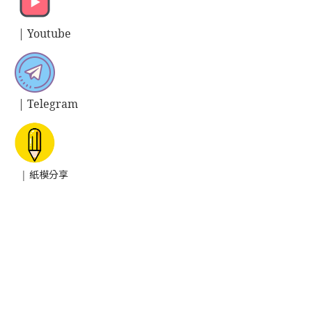
| Y
outube
| T
elegram
| 紙模分享