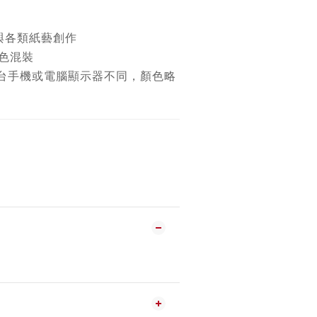
與各類紙藝創作
單色混裝
因每台手機或電腦顯示器不同，顏色略