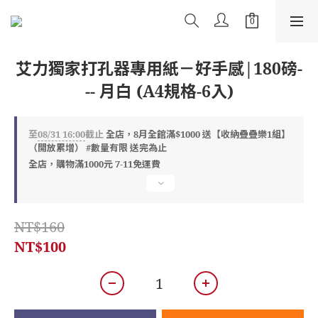
艾力獨家打孔器專用紙－好手感|180磅-
-- 月白 (A4規格-6入)
至
08/31 16:00
截止
全店，8月全館滿$1000 送【收納疊疊樂1組】
（開放累增） #數量有限 送完為止
全店，購物滿1000元 7-11免運費
NT$160
NT$100