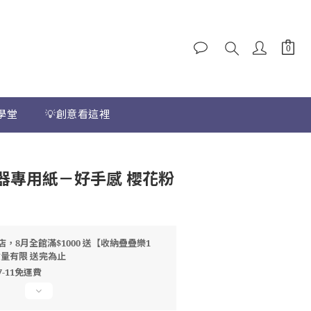
學堂
💡創意看這裡
立即購買
器專用紙－好手感 櫻花粉
店，8月全館滿$1000 送【收納疊疊樂1
數量有限 送完為止
7-11免運費