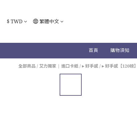
$
TWD
繁體中文
首頁
購物須知
全部商品
/
艾力獨家 | 進口卡紙
/
▸ 好手感
/
▸ 好手感【120磅