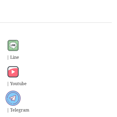
| L
ine
| Y
outube
| T
elegram