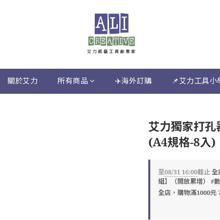
關於艾力
所有商品
✈️海外訂購
📌艾力工具小
】
艾力獨家打孔
(A4規格-8入)
至
08/31 16:00
截止
全
組】（開放累增） #
全店，購物滿1000元 