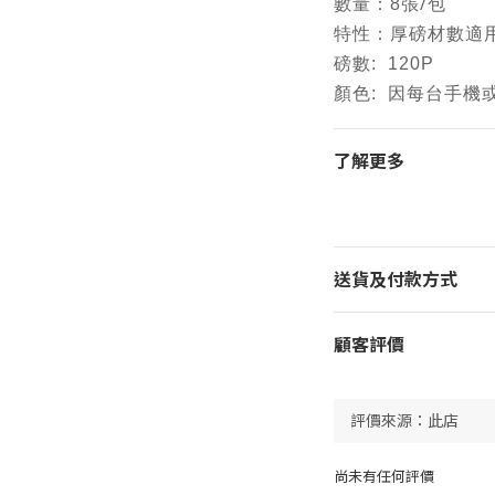
/
數量：8張
包
特性：
厚磅材數
適
磅數: 120P
顏色: 因每台手
了解更多
送貨及付款方式
顧客評價
尚未有任何評價