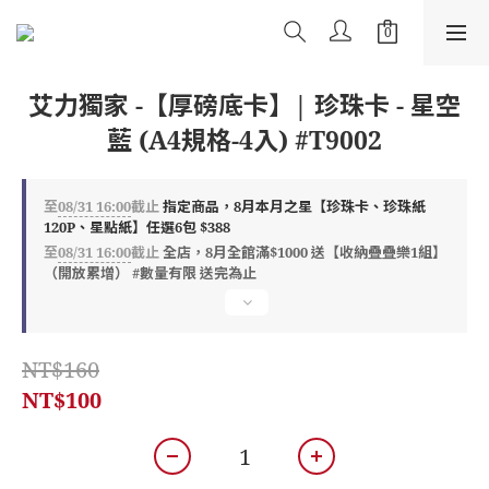
艾力獨家 -【厚磅底卡】| 珍珠卡 - 星空
藍 (A4規格-4入) #T9002
至
08/31 16:00
截止
指定商品，8月本月之星【珍珠卡、珍珠紙
120P、星點紙】任選6包 $388
至
08/31 16:00
截止
全店，8月全館滿$1000 送【收納疊疊樂1組】
（開放累增） #數量有限 送完為止
NT$160
NT$100