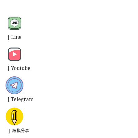
| L
ine
| Y
outube
| T
elegram
| 紙模分享