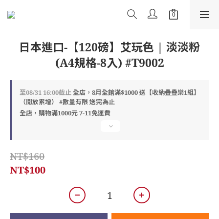
日本進口-【120磅】艾玩色 | 淡淡粉
(A4規格-8入) #T9002
至
08/31 16:00
截止
全店，8月全館滿$1000 送【收納疊疊樂1組】
（開放累增） #數量有限 送完為止
全店，購物滿1000元 7-11免運費
NT$160
NT$100