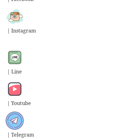
| Instagram
| L
ine
| Y
outube
| T
elegram