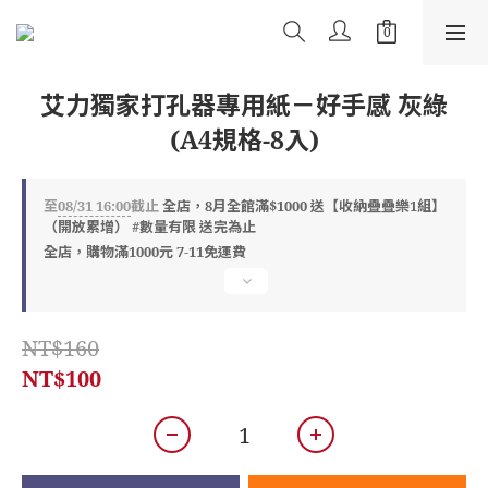
艾力獨家打孔器專用紙－好手感 灰綠
(A4規格-8入)
至
08/31 16:00
截止
全店，8月全館滿$1000 送【收納疊疊樂1組】
（開放累增） #數量有限 送完為止
全店，購物滿1000元 7-11免運費
NT$160
NT$100