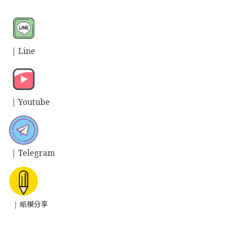
| L
ine
| Y
outube
| T
elegram
| 紙模分享