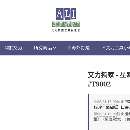
關於艾力
所有商品
✈️海外訂購
📌艾力工具小
艾力獨家 - 星點
#T9002
至
08/31 16:00
截止
指
120P、星點紙】任選6包
至
08/31 16:00
截止
全
組】（開放累增） #