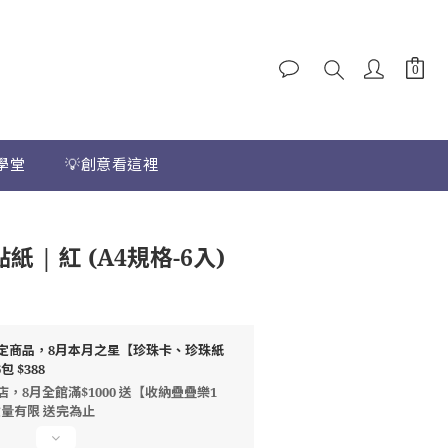
學堂
💡創意看這裡
紙 | 紅 (A4規格-6入)
定商品，8月本月之星【珍珠卡、珍珠紙
 $388
店，8月全館滿$1000 送【收納疊疊樂1
數量有限 送完為止