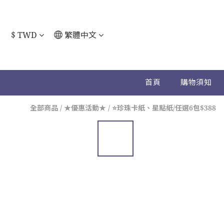
$
TWD
繁體中文
首頁
購物須知
全部商品
/
★優惠活動★
/
⭐珍珠卡紙、星點紙/任選6包$388