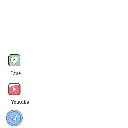
| L
ine
| Y
outube