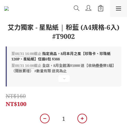
艾力獨家 - 星點紙 | 粉藍 (A4規格-6入)
#T9002
至
08/31 16:00
截止
指定商品，8月本月之星【珍珠卡、珍珠紙
120P、星點紙】任選6包 $388
至
08/31 16:00
截止
全店，8月全館滿$1000 送【收納疊疊樂1組】
（開放累增） #數量有限 送完為止
NT$160
NT$100