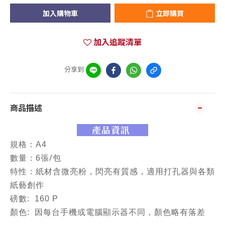
加入購物車
立即購買
加入追蹤清單
分享到
商品描述
產品資訊
規格：A4
/
數量：6張
包
特性：紙材含微亮粉，閃亮有質感，
適用打孔器與各類
紙藝創作
磅數: 160 P
顏色: 因每台手機或電腦顯示器不同，顏色略有落差