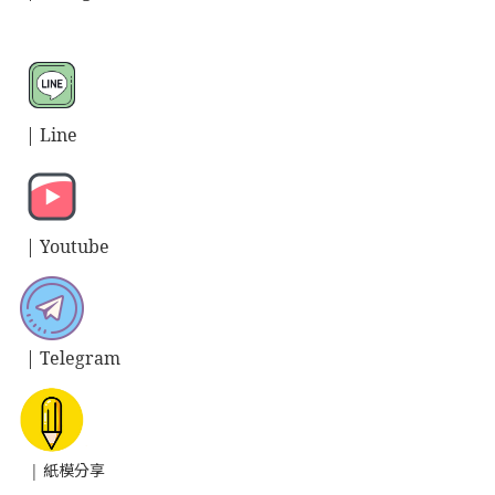
| L
ine
| Y
outube
| T
elegram
| 紙模分享