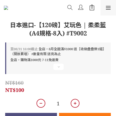
日本進口-【120磅】艾玩色 | 柔柔藍
(A4規格-8入) #T9002
至
08/31 16:00
截止
全店，8月全館滿$1000 送【收納疊疊樂1組】
（開放累增） #數量有限 送完為止
全店，購物滿1000元 7-11免運費
NT$160
NT$100