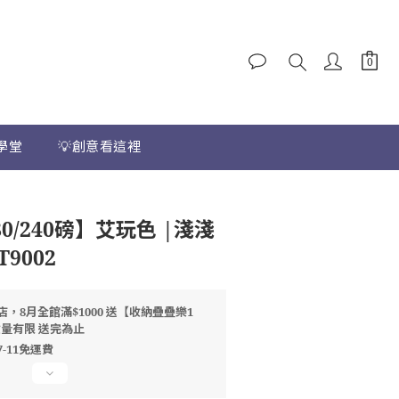
學堂
💡創意看這裡
立即購買
0/240磅】艾玩色 |淺淺
T9002
店，8月全館滿$1000 送【收納疊疊樂1
數量有限 送完為止
7-11免運費