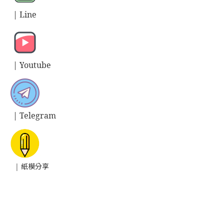
| L
ine
| Y
outube
| T
elegram
| 紙模分享