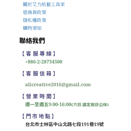
關於艾力紙藝工具家
退換貨政策
隱私權政策
購物須知
聯絡我們
【 客 服 專 線 】
+886-2-28734500
【 客 服 信 箱 】
alicreative2016@gmail.com
【 營 業 時 間 】
週一至週五9:00-16:00
(六日.國定假日公休)
【 門 市 地 點 】
台北市士林區中山北路七段191巷19號