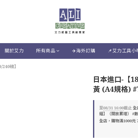
關於艾力
所有商品
✈️海外訂購
📌艾力工具小
0/240磅】
日本進口-【18
黃 (A4規格) #
至
08/31 16:00
截止
全
組】（開放累增） #
全店，購物滿1000元 