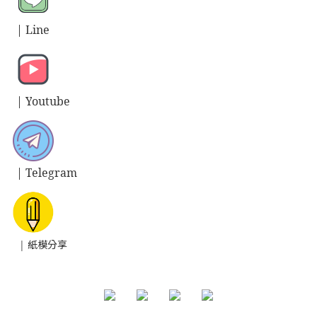
| L
ine
| Y
outube
| T
elegram
| 紙模分享