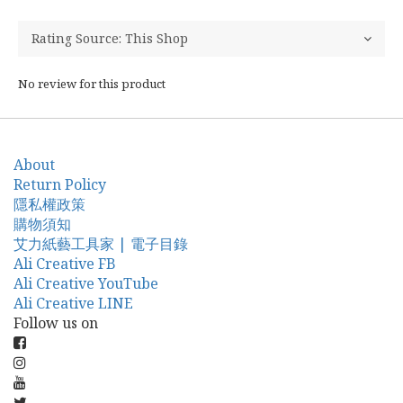
No review for this product
About
Return Policy
隱私權政策
購物須知
艾力紙藝工具家 | 電子目錄
Ali Creative FB
Ali Creative YouTube
Ali Creative LINE
Follow us on