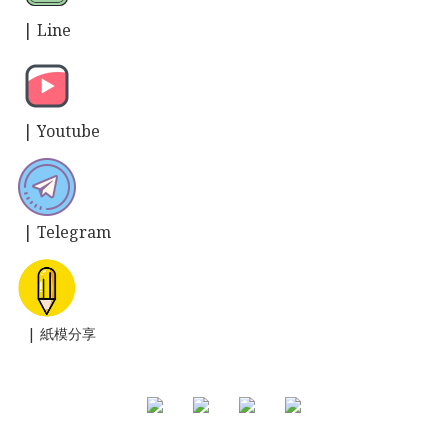
| L
ine
| Y
outube
| T
elegram
| 紙模分享