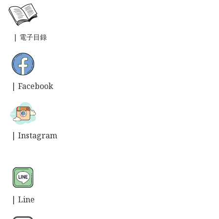
|
電子目錄
| Facebook
| Instagram
| L
ine