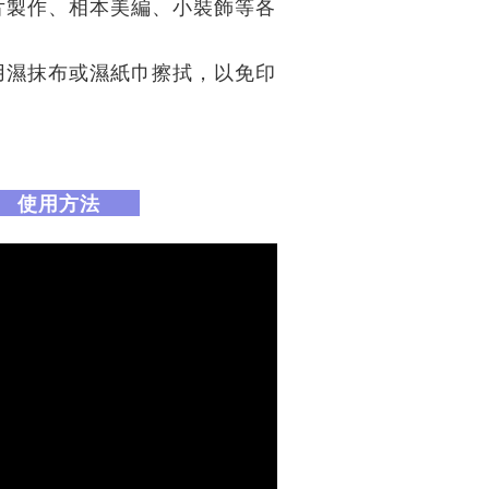
片製作、相本美編、小裝飾等各
用濕抹布或濕紙巾擦拭，以免印
。
使用方法