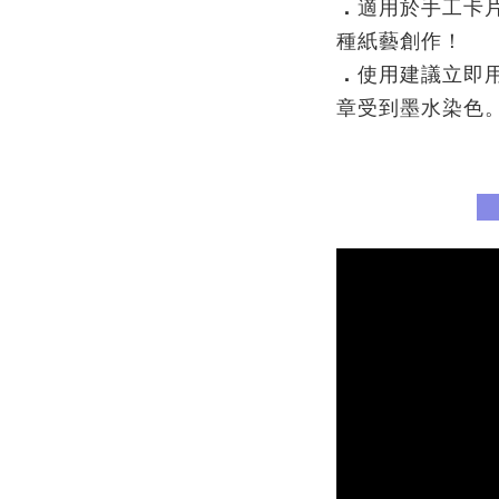
．
適用於手工卡
種紙藝創作！
．
使用建議立即
章受到墨水染色