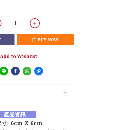
T
BUY NOW
Add to Wishlist
產品資訊
 6cm X 6cm