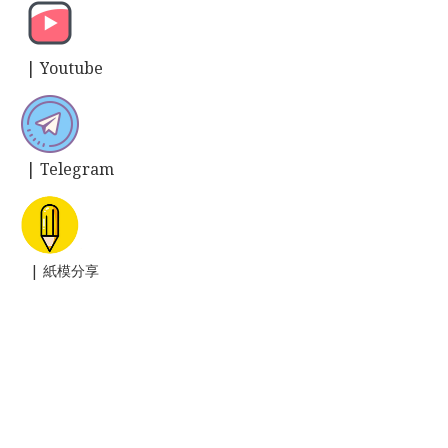
| Y
outube
| T
elegram
| 紙模分享