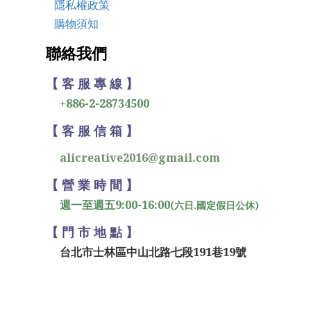
隱私權政策
購物須知
聯絡我們
【 客 服 專 線 】
+886-2-28734500
【 客 服 信 箱 】
alicreative2016@gmail.com
【 營 業 時 間 】
週一至週五9:00-16:00
(六日.國定假日公休)
【 門 市 地 點 】
台北市士林區中山北路七段191巷19號