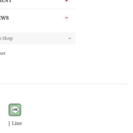
MENT
EWS
uct
| L
ine