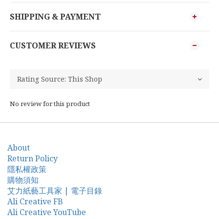
SHIPPING & PAYMENT
CUSTOMER REVIEWS
No review for this product
About
Return Policy
隱私權政策
購物須知
艾力紙藝工具家 | 電子目錄
Ali Creative FB
Ali Creative YouTube