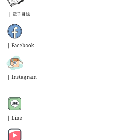
|
電子目錄
| Facebook
| Instagram
| L
ine