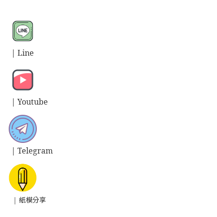
| L
ine
| Y
outube
| T
elegram
| 紙模分享