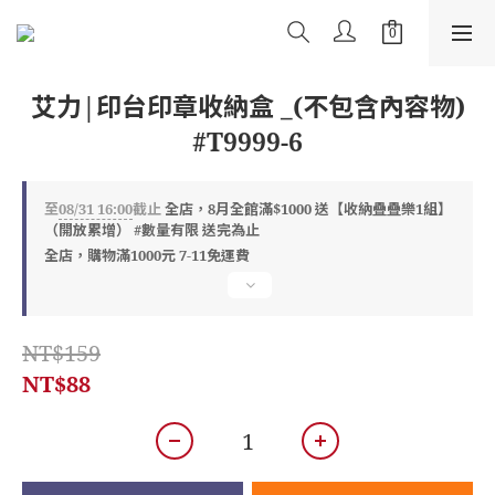
艾力|印台印章收納盒 _(不包含內容物)
#T9999-6
至
08/31 16:00
截止
全店，8月全館滿$1000 送【收納疊疊樂1組】
（開放累增） #數量有限 送完為止
全店，購物滿1000元 7-11免運費
NT$159
NT$88